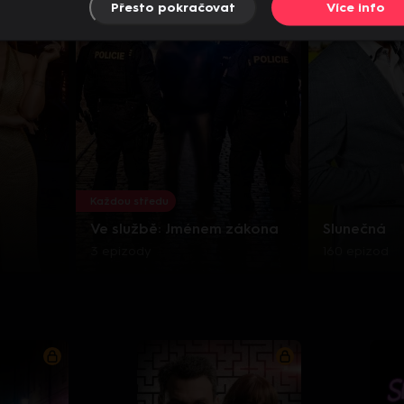
Přesto pokračovat
Více info
Každou středu
Ve službě: Jménem zákona
Slunečná
3 epizody
160 epizod