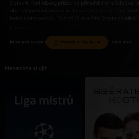
Detektiv Karl Alberg přijíždí do přímořského městečka G
aby zde převzal vedení místní policie a začal nový život
bolestivém rozvodu. Společně se svým týmem odhaluje
tajemství, která narušují poklidnou atmosféru komunity a
8 epizod
současně se snaží zvládnout komplikovaný vztah s dospí
dcerou… Americko-kanadský kriminální seriál (2024). Hrají
Více info
Přehrát ukázku
Přehrát s PREMIUM
Kreuková, R. Sutherland, A. Douglas, M. Loweová, S. Spr
a další
Nenechte si ujít