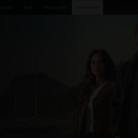
ovinky
Živě
TV program
Operátoři