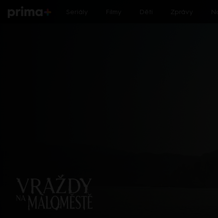
prima+
Seriály
Filmy
Děti
Zprávy
N