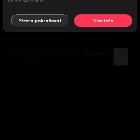
těchto systémech.
Přesto pokračovat
Více info
K tomuto videu není momentálně dostupný
žádný popis.