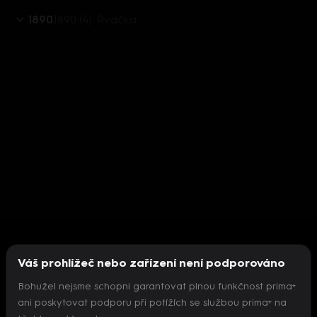
1890
1890 (4): Rvačka
Váš prohlížeč nebo zařízení není podporováno
Bohužel nejsme schopni garantovat plnou funkčnost prima+
ani poskytovat podporu při potížích se službou prima+ na
Nepodařilo se inicializovat přehrávač