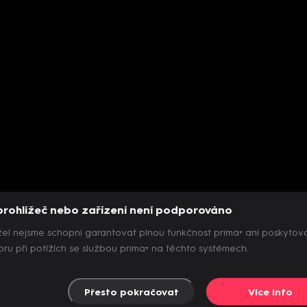
prohlížeč nebo zařízení není podporováno
el nejsme schopni garantovat plnou funkčnost prima+ ani poskytov
ru při potížích se službou prima+ na těchto systémech.
Přesto pokračovat
Více info