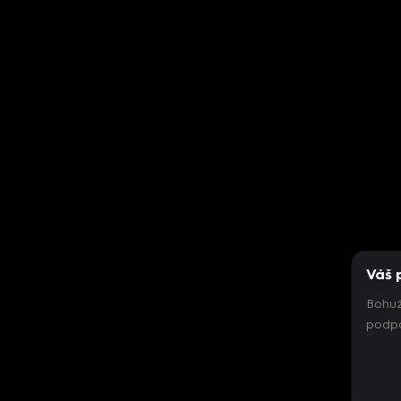
Váš 
Bohuž
podpo