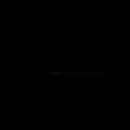
1890
1890 (8) - upoutávka