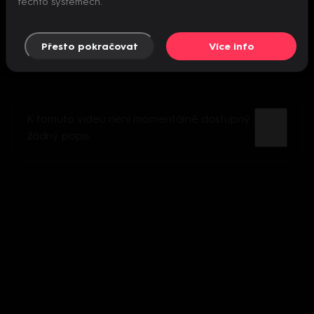
těchto systémech.
Přesto pokračovat
Více info
K tomuto videu není momentálně dostupný
žádný popis.