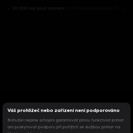
20 000 mil pod mořem
20 000 mil pod mořem (1) - upoutávka
Váš prohlížeč nebo zařízení není podporováno
Bohužel nejsme schopni garantovat plnou funkčnost prima+
ani poskytovat podporu při potížích se službou prima+ na
Nepodařilo se inicializovat přehrávač