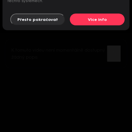
těchto systémech.
Přesto pokračovat
Více info
K tomuto videu není momentálně dostupný
žádný popis.