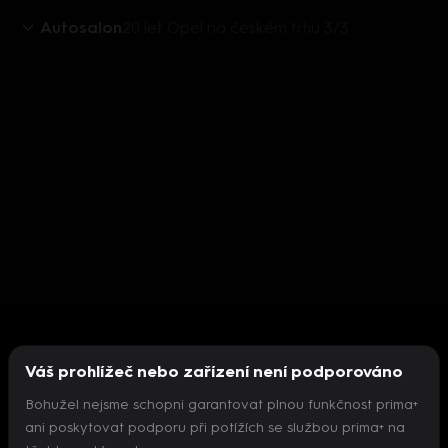
Autosalon
20 let Opel na českém trhu 3/3
Váš prohlížeč nebo zařízení není podporováno
Bohužel nejsme schopni garantovat plnou funkčnost prima+
ani poskytovat podporu při potížích se službou prima+ na
Nepodařilo se inicializovat přehrávač