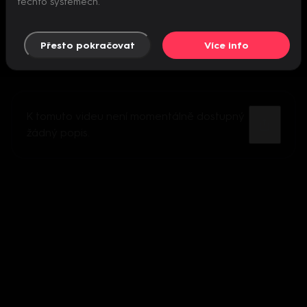
těchto systémech.
Přesto pokračovat
Více info
K tomuto videu není momentálně dostupný
žádný popis.