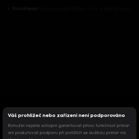
Prostřeno!
Adriana a její taktika: Co si o jejím přiznání myslí soupeři?
Váš prohlížeč nebo zařízení není podporováno
Bohužel nejsme schopni garantovat plnou funkčnost prima+
ani poskytovat podporu při potížích se službou prima+ na
Nepodařilo se inicializovat přehrávač