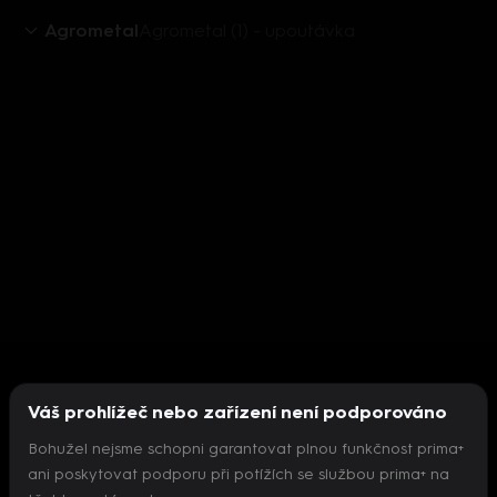
Agrometal
Agrometal (1) - upoutávka
Váš prohlížeč nebo zařízení není podporováno
Bohužel nejsme schopni garantovat plnou funkčnost prima+
ani poskytovat podporu při potížích se službou prima+ na
Nepodařilo se inicializovat přehrávač