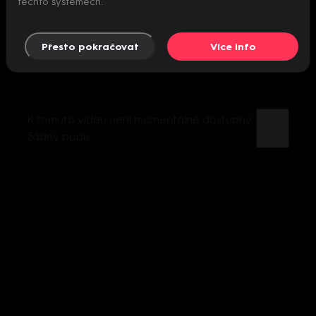
těchto systémech.
Přesto pokračovat
Více info
K tomuto videu není momentálně dostupný
žádný popis.