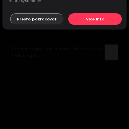
těchto systémech.
Přesto pokračovat
Více info
K tomuto videu není momentálně dostupný
žádný popis.