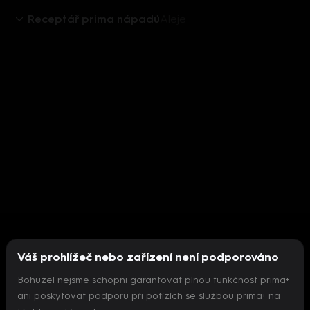
Receptář prima nápadů
Aleje
Váš prohlížeč nebo zařízení není podporováno
Bohužel nejsme schopni garantovat plnou funkčnost prima+
ani poskytovat podporu při potížích se službou prima+ na
Nepodařilo se inicializovat přehrávač