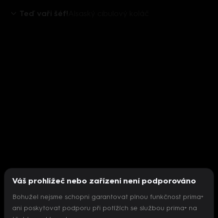
Teď vaří šéf!
Alsaský cibulový koláč
Váš prohlížeč nebo zařízení není podporováno
Bohužel nejsme schopni garantovat plnou funkčnost prima+
ani poskytovat podporu při potížích se službou prima+ na
Nepodařilo se inicializovat přehrávač