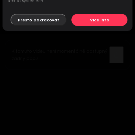
těchto systémech.
Přesto pokračovat
Více info
K tomuto videu není momentálně dostupný
žádný popis.