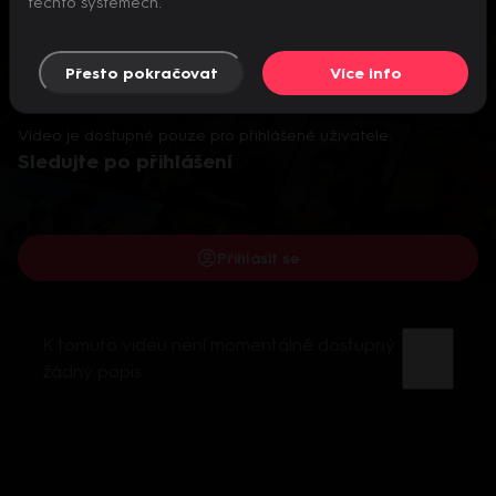
těchto systémech.
Přesto pokračovat
Více info
Video je dostupné pouze pro přihlášené uživatele.
Sledujte po přihlášení
Přihlásit se
K tomuto videu není momentálně dostupný
žádný popis.