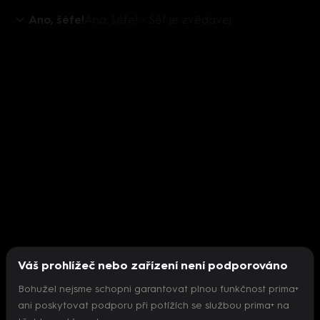
Ano, šéfe!
Ano, šéfe! - Šéf je zvědavej
Váš prohlížeč nebo zařízení není podporováno
Bohužel nejsme schopni garantovat plnou funkčnost prima+
ani poskytovat podporu při potížích se službou prima+ na