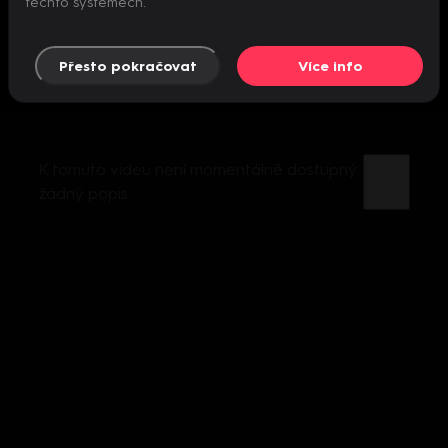
těchto systémech.
Přesto pokračovat
Více info
K tomuto videu není momentálně dostupný
žádný popis.