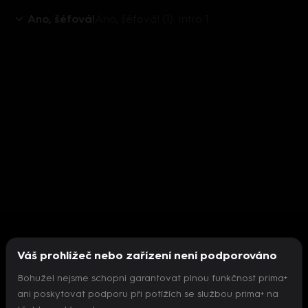
Ano, šéfová!
Ano, šéfová! (1): Intro 1
Váš prohlížeč nebo zařízení není podporováno
Bohužel nejsme schopni garantovat plnou funkčnost prima+
ani poskytovat podporu při potížích se službou prima+ na
Nepodařilo se inicializovat přehrávač