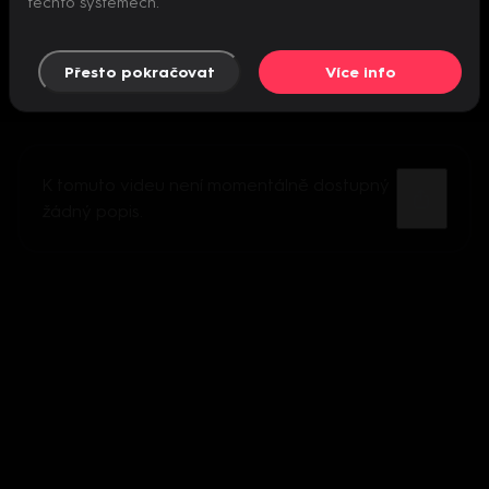
těchto systémech.
Přesto pokračovat
Více info
K tomuto videu není momentálně dostupný
žádný popis.