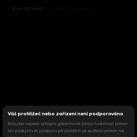
Ano, šéfová!
Ano, šéfová! (3): Normy?
Váš prohlížeč nebo zařízení není podporováno
Bohužel nejsme schopni garantovat plnou funkčnost prima+
ani poskytovat podporu při potížích se službou prima+ na
Nepodařilo se inicializovat přehrávač