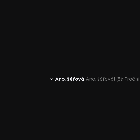
Ano, šéfová!
Ano, šéfová! (5): Proč s