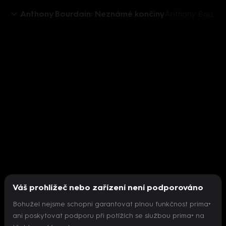
Anthony Bourdain: Neznámé končiny
Anthony Bourdain: Neznámé končiny IX (1) - upoutávka
Váš prohlížeč nebo zařízení není podporováno
Bohužel nejsme schopni garantovat plnou funkčnost prima+
ani poskytovat podporu při potížích se službou prima+ na
Nepodařilo se inicializovat přehrávač