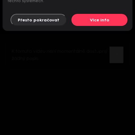
těchto systémech.
Přesto pokračovat
Více info
K tomuto videu není momentálně dostupný
žádný popis.