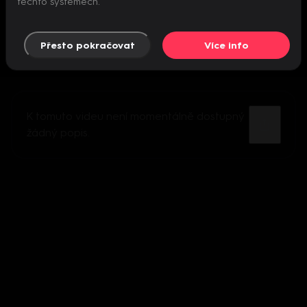
těchto systémech.
Přesto pokračovat
Více info
K tomuto videu není momentálně dostupný
žádný popis.