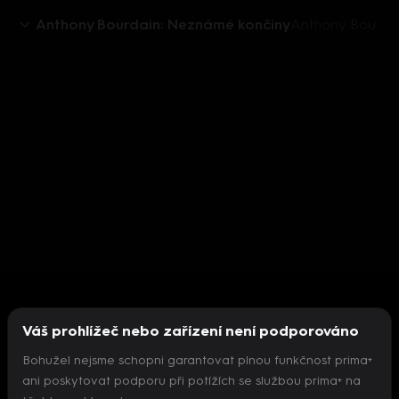
Anthony Bourdain: Neznámé končiny
Anthony Bourdain: Neznámé končiny V (3) - Upoutávka HbbTV
Váš prohlížeč nebo zařízení není podporováno
Bohužel nejsme schopni garantovat plnou funkčnost prima+
ani poskytovat podporu při potížích se službou prima+ na
Nepodařilo se inicializovat přehrávač