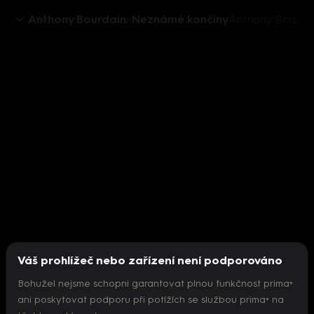
Anthony Bourdain: Neznámé končiny
Anthony Bourdain: Neznámé končiny VIII (5) - upoutávka
Váš prohlížeč nebo zařízení není podporováno
Bohužel nejsme schopni garantovat plnou funkčnost prima+
ani poskytovat podporu při potížích se službou prima+ na
Nepodařilo se inicializovat přehrávač