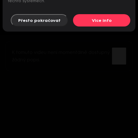
těchto systémech.
Přesto pokračovat
Více info
K tomuto videu není momentálně dostupný
žádný popis.