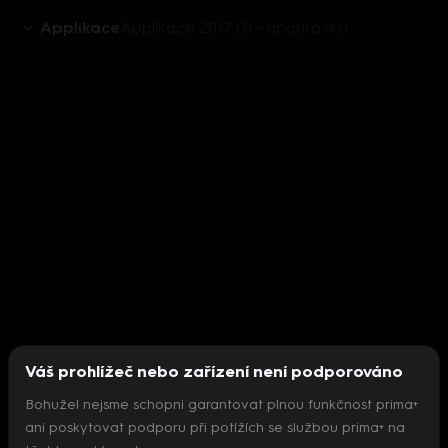
Applikace
Applikace 2017 (1) - upoutávka
Váš prohlížeč nebo zařízení není podporováno
Bohužel nejsme schopni garantovat plnou funkčnost prima+
ani poskytovat podporu při potížích se službou prima+ na
Nepodařilo se inicializovat přehrávač