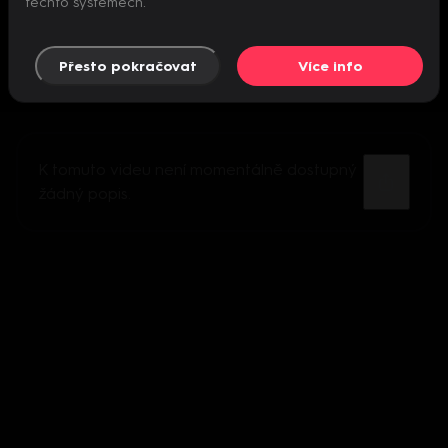
těchto systémech.
Přesto pokračovat
Více info
K tomuto videu není momentálně dostupný
žádný popis.