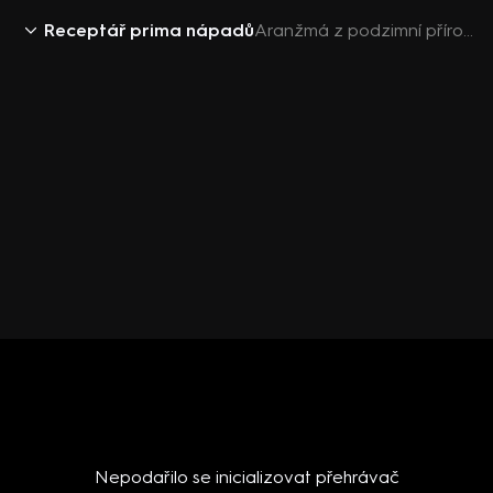
Receptář prima nápadů
Aranžmá z podzimní přírody
Nepodařilo se inicializovat přehrávač