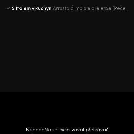
S Italem v kuchyni
Arrosto di maiale alle erbe (Pečené vepřové na bylinkách)
Nepodařilo se inicializovat přehrávač