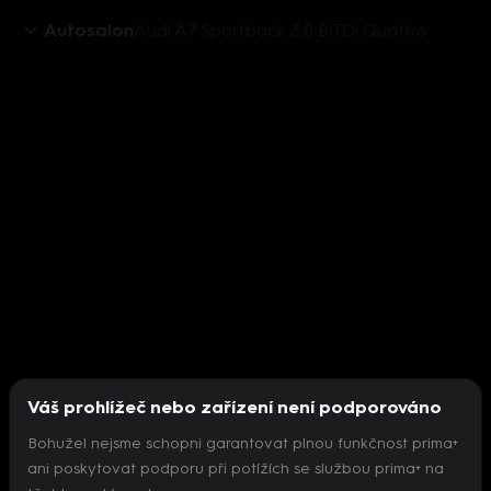
Autosalon
Audi A7 Sportback 3,0 BiTDi Quattro
Váš prohlížeč nebo zařízení není podporováno
Bohužel nejsme schopni garantovat plnou funkčnost prima+
ani poskytovat podporu při potížích se službou prima+ na
Nepodařilo se inicializovat přehrávač