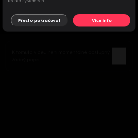
těchto systémech.
Přesto pokračovat
Více info
K tomuto videu není momentálně dostupný
žádný popis.