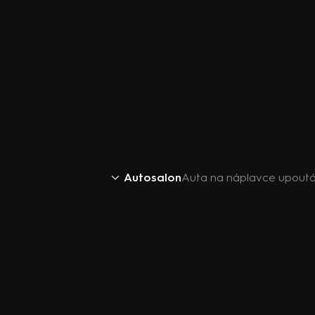
Autosalon
Auta na náplavce upout