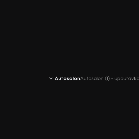
Autosalon
Autosalon (1) - upoutávk