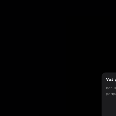
Váš 
Bohuž
podpo