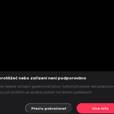
prohlížeč nebo zařízení není podporováno
el nejsme schopni garantovat plnou funkčnost prima+ ani poskytov
ru při potížích se službou prima+ na těchto systémech.
Přesto pokračovat
Více info