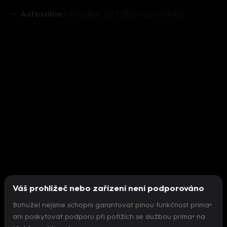
Autosalon
Autosalon 2017 (38) - upoutávka
Váš prohlížeč nebo zařízení není podporováno
Bohužel nejsme schopni garantovat plnou funkčnost prima+
ani poskytovat podporu při potížích se službou prima+ na
Nepodařilo se inicializovat přehrávač