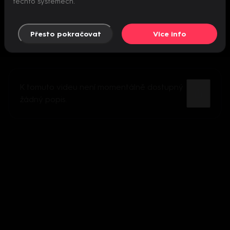
těchto systémech.
Přesto pokračovat
Více info
K tomuto videu není momentálně dostupný
žádný popis.