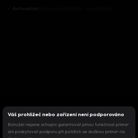
Autosalon
Autosalon 2018 (50) - upoutávka
Váš prohlížeč nebo zařízení není podporováno
Bohužel nejsme schopni garantovat plnou funkčnost prima+
ani poskytovat podporu při potížích se službou prima+ na
Nepodařilo se inicializovat přehrávač