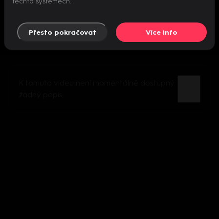
těchto systémech.
Přesto pokračovat
Více info
K tomuto videu není momentálně dostupný
žádný popis.