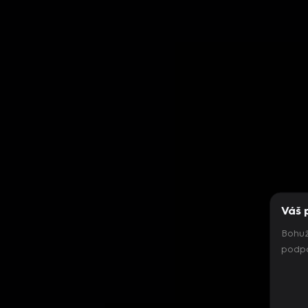
Váš 
Bohuž
podpo