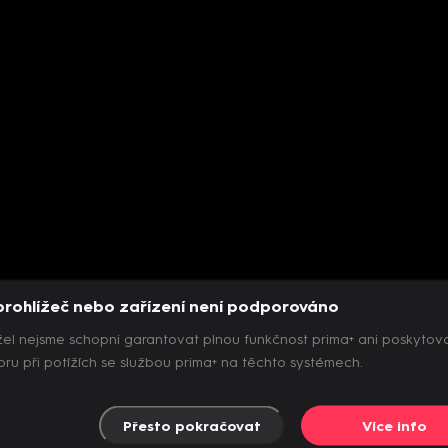
prohlížeč nebo zařízení není podporováno
el nejsme schopni garantovat plnou funkčnost prima+ ani poskytov
ru při potížích se službou prima+ na těchto systémech.
Přesto pokračovat
Více info