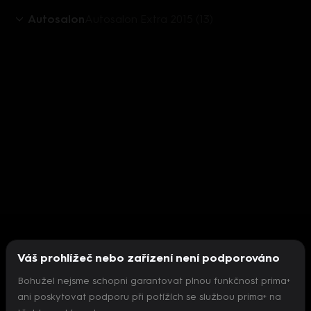
Autosalon
Autosalon Extra 2015 (13)
Váš prohlížeč nebo zařízení není podporováno
Bohužel nejsme schopni garantovat plnou funkčnost prima+
ani poskytovat podporu při potížích se službou prima+ na
Nepodařilo se inicializovat přehrávač