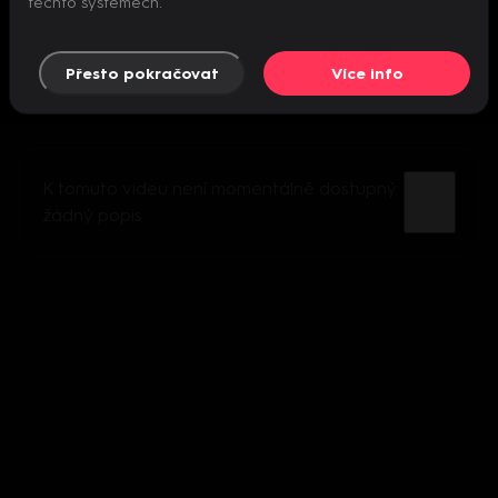
těchto systémech.
Přesto pokračovat
Více info
K tomuto videu není momentálně dostupný
žádný popis.