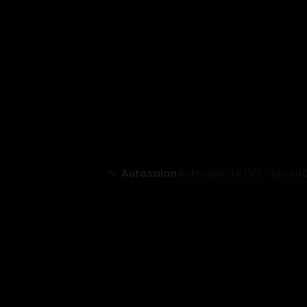
Autosalon
Autosalon.tv (16) - upout