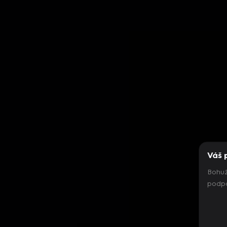
Váš 
Bohuž
podpo