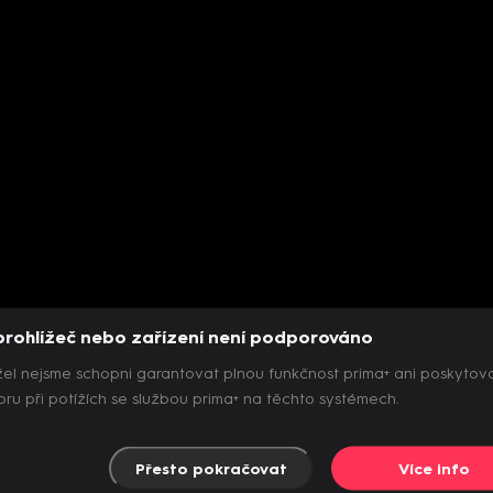
prohlížeč nebo zařízení není podporováno
el nejsme schopni garantovat plnou funkčnost prima+ ani poskytov
ru při potížích se službou prima+ na těchto systémech.
Přesto pokračovat
Více info