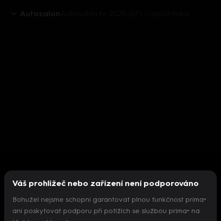
Autosalon
Autosalon.tv 2020 (47) - upoutávka
Váš prohlížeč nebo zařízení není podporováno
Bohužel nejsme schopni garantovat plnou funkčnost prima+
ani poskytovat podporu při potížích se službou prima+ na
Nepodařilo se inicializovat přehrávač