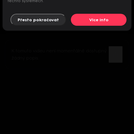
těchto systémech.
Přesto pokračovat
Více info
K tomuto videu není momentálně dostupný
žádný popis.