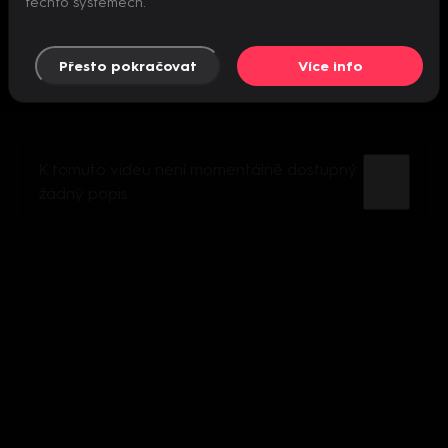
těchto systémech.
Přesto pokračovat
Více info
K tomuto videu není momentálně dostupný
žádný popis.