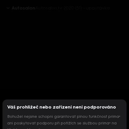
Autosalon
Autosalon.tv 2020 (51) - upoutávka
Váš prohlížeč nebo zařízení není podporováno
Bohužel nejsme schopni garantovat plnou funkčnost prima+
ani poskytovat podporu při potížích se službou prima+ na
Nepodařilo se inicializovat přehrávač