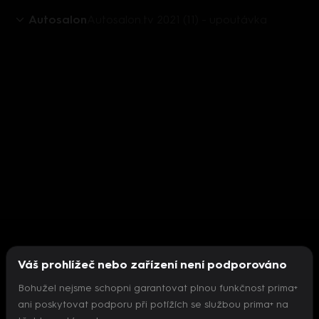
Autosalon
Autosalon.tv 2021 (11) - upoutávka
Váš prohlížeč nebo zařízení není podporováno
Bohužel nejsme schopni garantovat plnou funkčnost prima+
ani poskytovat podporu při potížích se službou prima+ na
Nepodařilo se inicializovat přehrávač