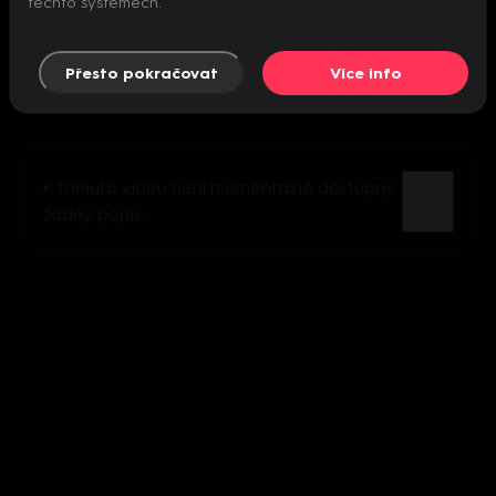
těchto systémech.
Přesto pokračovat
Více info
K tomuto videu není momentálně dostupný
žádný popis.