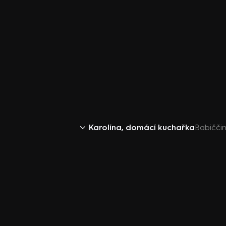
Karolína, domácí kuchařka
Babičči