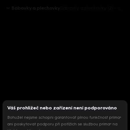
Bábovky a plechovky
Bábovky a plechovky (2) - upoutávka
Váš prohlížeč nebo zařízení není podporováno
Bohužel nejsme schopni garantovat plnou funkčnost prima+
ani poskytovat podporu při potížích se službou prima+ na
Nepodařilo se inicializovat přehrávač