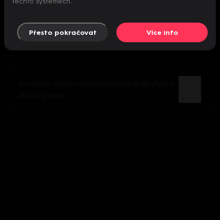
těchto systémech.
Přesto pokračovat
Více info
K tomuto videu není momentálně dostupný
žádný popis.