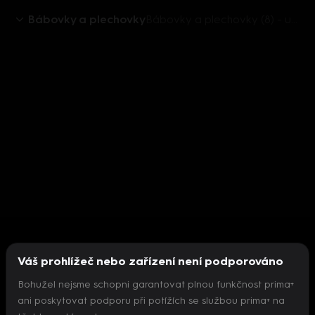
Bábovky a plechovky
Bábovky a plechovky (8) - upoutávka
Váš prohlížeč nebo zařízení není podporováno
Bohužel nejsme schopni garantovat plnou funkčnost prima+
ani poskytovat podporu při potížích se službou prima+ na
Nepodařilo se inicializovat přehrávač