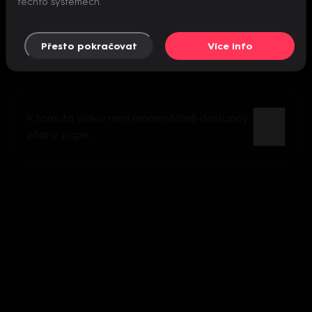
těchto systémech.
Přesto pokračovat
Více info
K tomuto videu není momentálně dostupný
žádný popis.