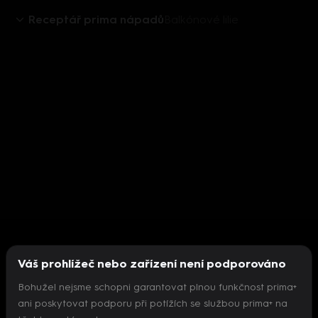
Receptář prima nápadů
Balkónové lilie
Váš prohlížeč nebo zařízení není podporováno
Bohužel nejsme schopni garantovat plnou funkčnost prima+
ani poskytovat podporu při potížích se službou prima+ na
Nepodařilo se inicializovat přehrávač