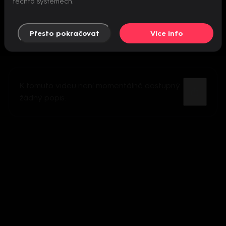
těchto systémech.
Přesto pokračovat
Více info
K tomuto videu není momentálně dostupný
žádný popis.