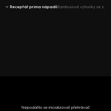
Receptář prima nápadů
Bambusové výhonky se zeleninou a kuřecím masem
Nepodařilo se inicializovat přehrávač