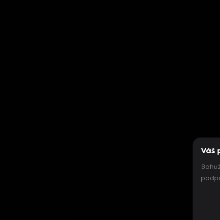
Váš 
Bohuž
podpo