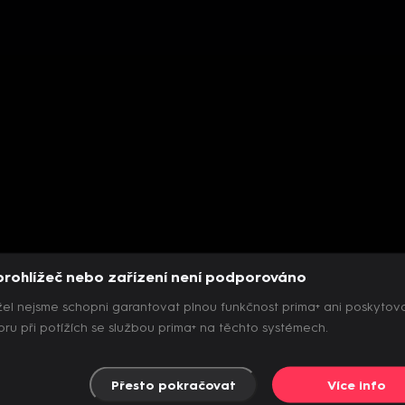
prohlížeč nebo zařízení není podporováno
el nejsme schopni garantovat plnou funkčnost prima+ ani poskytov
ru při potížích se službou prima+ na těchto systémech.
Přesto pokračovat
Více info