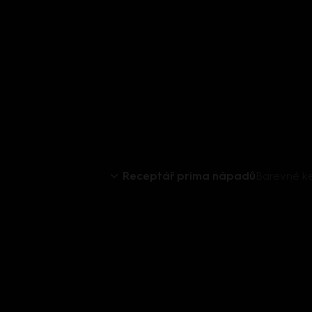
Receptář prima nápadů
Barevné k