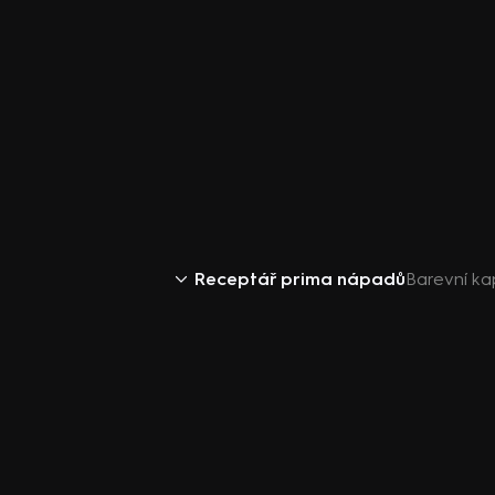
Receptář prima nápadů
Barevní ka