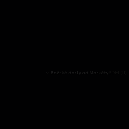
Božské dorty od Markéty
BDM (11) 