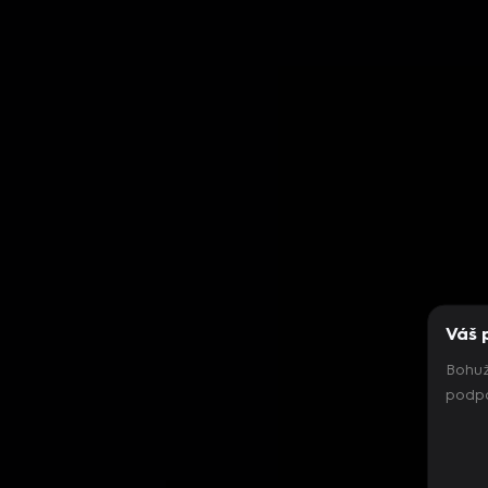
Váš 
Bohuž
podpo