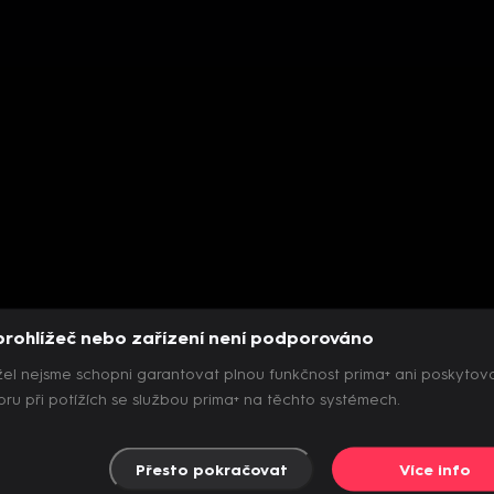
prohlížeč nebo zařízení není podporováno
el nejsme schopni garantovat plnou funkčnost prima+ ani poskytov
ru při potížích se službou prima+ na těchto systémech.
Přesto pokračovat
Více info