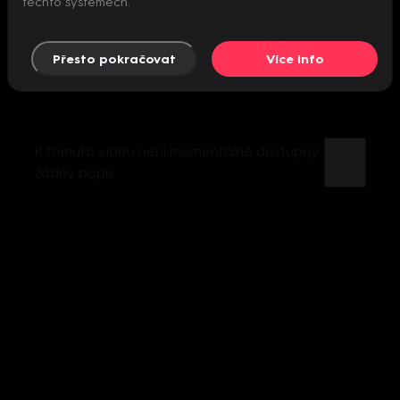
těchto systémech.
Přesto pokračovat
Více info
K tomuto videu není momentálně dostupný
žádný popis.