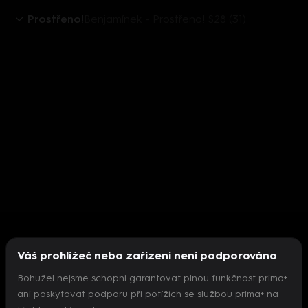
Prostřeno!
Benjamínek - Prostřeno! S28 (31)
Váš prohlížeč nebo zařízení není podporováno
Bohužel nejsme schopni garantovat plnou funkčnost prima+
ani poskytovat podporu při potížích se službou prima+ na
Nepodařilo se inicializovat přehrávač