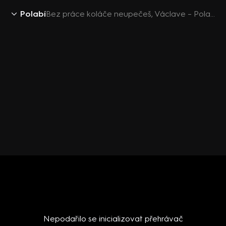
Polabí
Bez práce koláče neupečeš, Václave – Polabí (4)
Nepodařilo se inicializovat přehrávač