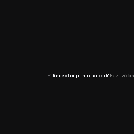
Receptář prima nápadů
Bezová lim