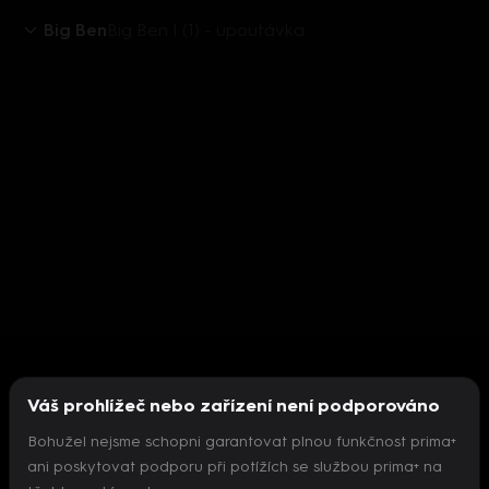
Big Ben
Big Ben I (1) - upoutávka
Váš prohlížeč nebo zařízení není podporováno
Bohužel nejsme schopni garantovat plnou funkčnost prima+
ani poskytovat podporu při potížích se službou prima+ na
Nepodařilo se inicializovat přehrávač