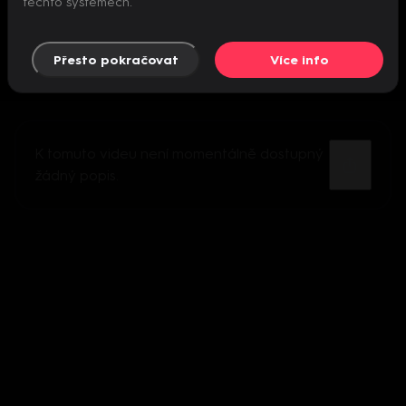
těchto systémech.
Přesto pokračovat
Více info
K tomuto videu není momentálně dostupný
žádný popis.