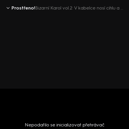
Prostřeno!
Bizarní Karol vol.2: V kabelce nosí cihlu a na balkoně pálí tuňáka
Nepodařilo se inicializovat přehrávač