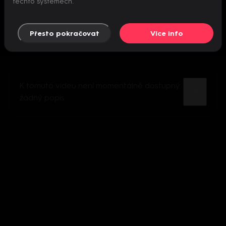
těchto systémech.
Přesto pokračovat
Více info
K tomuto videu není momentálně dostupný
žádný popis.