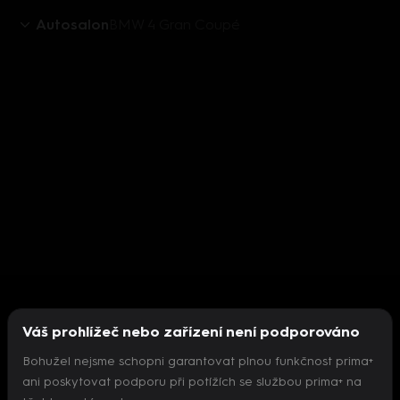
Autosalon
BMW 4 Gran Coupé
Váš prohlížeč nebo zařízení není podporováno
Bohužel nejsme schopni garantovat plnou funkčnost prima+
ani poskytovat podporu při potížích se službou prima+ na
Nepodařilo se inicializovat přehrávač