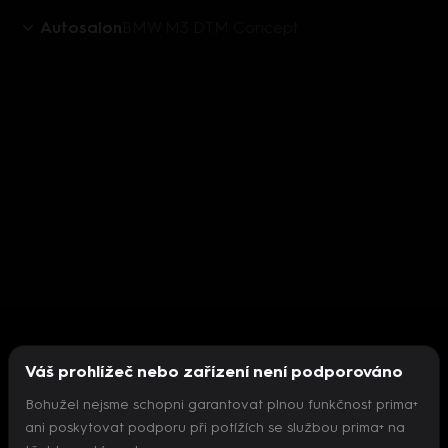
Autosalon
BMW M3 DTM Concept
Váš prohlížeč nebo zařízení není podporováno
Bohužel nejsme schopni garantovat plnou funkčnost prima+
ani poskytovat podporu při potížích se službou prima+ na
Nepodařilo se inicializovat přehrávač