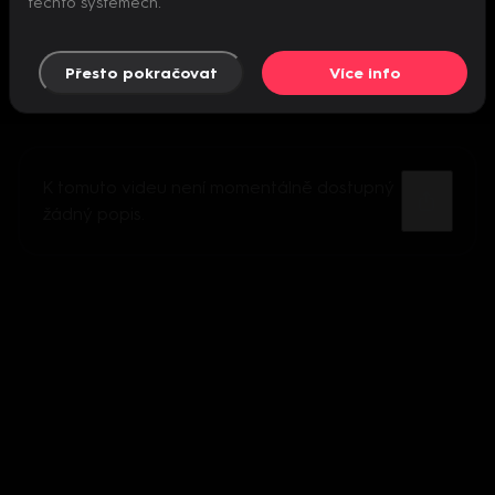
těchto systémech.
Přesto pokračovat
Více info
K tomuto videu není momentálně dostupný
žádný popis.