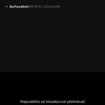
Autosalon
BMW X1 xDrive28i
Nepodařilo se inicializovat přehrávač