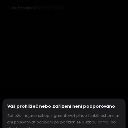
Autosalon
BMW X3 M40I
Váš prohlížeč nebo zařízení není podporováno
Bohužel nejsme schopni garantovat plnou funkčnost prima+
ani poskytovat podporu při potížích se službou prima+ na
Nepodařilo se inicializovat přehrávač