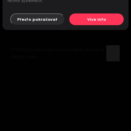
těchto systémech.
Přesto pokračovat
Více info
K tomuto videu není momentálně dostupný
žádný popis.