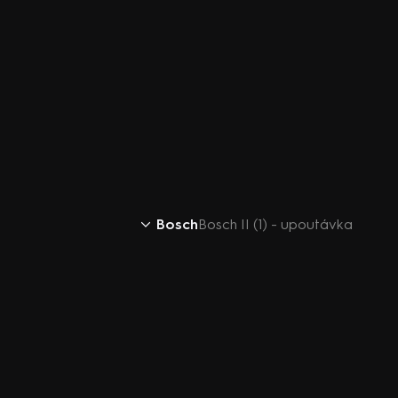
Bosch
Bosch II (1) - upoutávka