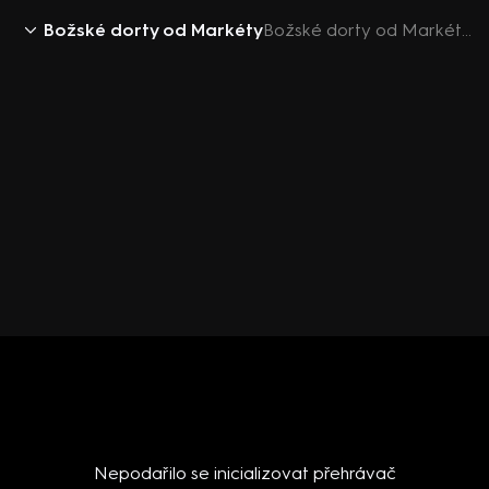
Božské dorty od Markéty
Božské dorty od Markéty (8) - meruňkové muffiny
Nepodařilo se inicializovat přehrávač